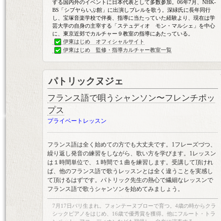
する国内外のイベントに日本代表として多数参加。06年7月、NHK-
BS「シブヤらいぶ館」に出演しブレルを歌う。深緑氏に長年同行
し、宝塚音楽学校で伴奏、指導に当たっていた経験より、現在は学
芸大学の自身の主宰する「ステュディオ モン・マルシェ」を中心
に、東京近郊でカルチャー９教室の指導にあたっている。
伊東はじめ オフィシャルサイト
伊東はじめ 監修・指導カルチャー教室一覧
パトリックヌジェ
フランス語で唄うシャンソン〜フレンチポッ
プス
プライベートレッスン
フランス語は全く始めての方でも大丈夫です。1フレーズづつ、
繰り返し発音の練習をしながら、歌い方を学びます。1レッスン
は１時間単位で、１時間で１曲を練習します。受講して頂けれ
ば、他のフランス語で歌うレッスンとは全く違うことを実感し
て頂けるはずです。パトリック先生の熱心で繊細なレッスンで
フランス語で歌うシャンソンを始めてみましょう。
7月17日パリ生まれ。フォンテーヌブローで育つ。4歳の時からクラ
シックピアノをはじめ、16歳で優秀賞を獲得。他にフルート・トラ