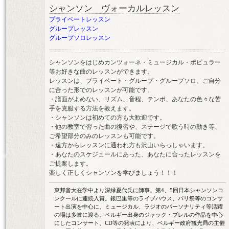
シャンソン ヴォーカルレッスン
プライベートレッスン
グループレッスン
グループソロレッスン
シャンソンをはじめカンツォーネ・ミュージカル・ポピュラー
等お好きな曲のレッスンができます。
レッスンは、プライベート・グループ・グループソロ、ご自分
に合った形でのレッスンが可能です。
・譜面がよめない、リズム、音程、テンポ、あなたの色々な苦
手を克服する方法を教えます。
・シャンソンは初めての方も大歓迎です。
・他の教室で習った曲の復習や、ステージで歌う時の動き等、
ご希望部分のみのレッスンも可能です。
・遠方からレッスンに通われ方も沢山いらっしゃいます。
・あなたのスケジュールにあった、あなたに合ったレッスンを
ご提案します。
楽しく正しくシャンソンを学びましょう！！！
東邦音大在学中より深緑夏代氏に師事。第4、5回日本シャンソンコ
ンクールに連続入賞。銀巴里等のライブハウス、パリ祭等のコンサ
ート出演を中心に、ミュージカル、ラジオのパーソナリティ等活躍
の場は多岐に渡る。ベルギー出身のジャック・ブレルの作品を中心
にしたコンサート、CD等の発表により、ベルギー政府観光局の主催