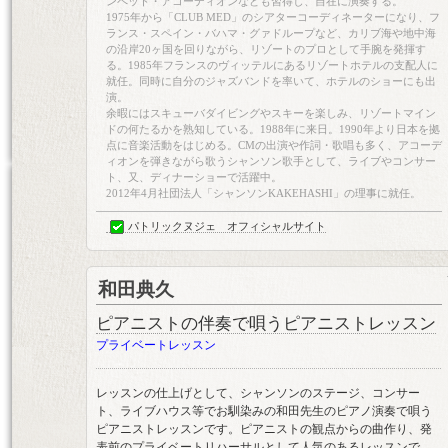
ンペット・アコーディオンなども習得し、自在に演奏する。
1975年から「CLUB MED」のシアターコーディネーターになり、フ
ランス・スペイン・バハマ・グァドループなど、カリブ海や地中海
の沿岸20ヶ国を回りながら、リゾートのプロとして手腕を発揮す
る。1985年フランスのヴィッテルにあるリゾートホテルの支配人に
就任。同時に自分のジャズバンドを率いて、ホテルのショーにも出
演。
余暇にはスキューバダイビングやスキーを楽しみ、リゾートマイン
ドの何たるかを熟知している。1988年に来日。1990年より日本を拠
点に音楽活動をはじめる。CMの出演や作詞・歌唱も多く、アコーデ
ィオンを弾きながら歌うシャンソン歌手として、ライブやコンサー
ト、又、ディナーショーで活躍中。
2012年4月社団法人「シャンソンKAKEHASHI」の理事に就任。
パトリックヌジェ オフィシャルサイト
和田典久
ピアニストの伴奏で唄うピアニストレッスン
プライベートレッスン
レッスンの仕上げとして、シャンソンのステージ、コンサー
ト、ライブハウス等でお馴染みの和田先生のピアノ演奏で唄う
ピアニストレッスンです。ピアニストの観点からの曲作り、発
表前のプライベートリハーサルとして人気のあるレッスンで