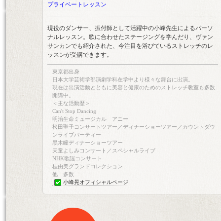
プライベートレッスン
現役のダンサー、振付師として活躍中の小峰先生によるパーソ
ナルレッスン。歌に合わせたステージングを学んだり、ヴァン
サンカンでも紹介された、今注目を浴びているストレッチのレ
ッスンが受講できます。
東京都出身
日本大学芸術学部演劇学科在学中より様々な舞台に出演。
現在は出演活動とともに美容と健康のためのストレッチ教室も多数
開講中。
＜主な活動歴＞
Can't Stop Dancing
明治生命ミュージカル アニー
松田聖子コンサートツアー／ディナーショーツアー／カウントダウ
ンライブパーティー
黒木瞳ディナーショーツアー
天童よしみコンサート／スペシャルライブ
NHK歌謡コンサート
桂由美グランドコレクション
他 多数
小峰晃オフィシャルページ