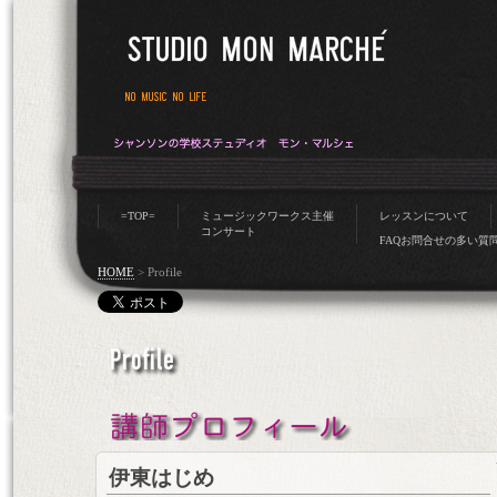
=TOP=
ミュージックワークス主催
レッスンについて
コンサート
FAQお問合せの多い質
HOME
>
Profile
伊東はじめ