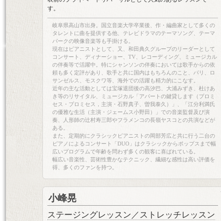
す。
岐阜県高山市出身。国立音楽大学卒業後、作・編曲家として多くの
タレントに曲を提供する他、テレビドラマのテーマソング、テーマ
パークの映像音楽等も手掛ける。
現在はピアニストとして、又、和田典久グループのリーダーとして
コンサート、ディナーショー、TV、レコーディング、ミュージカル
の伴奏等で活躍中。特にシャンソンの伴奏においては歌手からの依
頼も多く定評があり、歌手と共に国内はもちろんのこと、パリ、ロ
サンゼルス、モスクワ等、海外での活躍も精力的にこなす。
近年の主な活動としては宝塚退団後の高汐巴、大浦みずき、杜けあ
き等のリサイタル、ミュージカル「アパートの鍵貸します（プロミ
セス・プロミセス，主演・石野真子、曽我泰久）」、「江分利満氏
の優雅な生活（主演・ジェームス小野田）」での音楽監督及び演
奏、人形師の辻村寿三郎やフラメンコの長嶺ヤスコとの共演などが
ある。
また、定期的にクラシックピアニストの岡部芳広と共に行う二台の
ピアノによるコンサート「DUO」はクラシックからポップスまで幅
広いプログラムで年齢を問わず多くの観客に喜ばれている。
幅広い音楽性、芸術性豊かなテクニック、繊細な感性は高い評価を
得、多くのファンを持つ。
小峰晃
ステージングレッスン／ストレッチレッスン